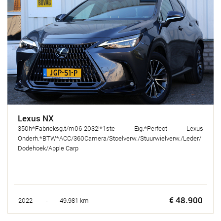
Lexus NX
350h*Fabrieksg.t/m06-2032!*1ste Eig.*Perfect Lexus
Onderh.*BTW*ACC/360Camera/Stoelverw./Stuurwielverw./Leder/
Dodehoek/Apple Carp
€ 48.900
2022 - 49.981 km