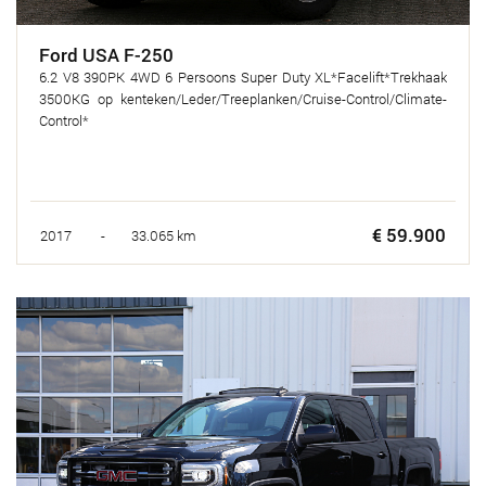
Ford USA F-250
6.2 V8 390PK 4WD 6 Persoons Super Duty XL*Facelift*Trekhaak
3500KG op kenteken/Leder/Treeplanken/Cruise-Control/Climate-
Control*
€ 59.900
2017 - 33.065 km