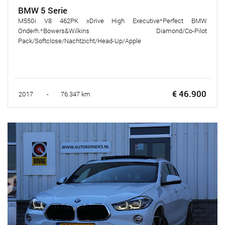
BMW 5 Serie
M550i V8 462PK xDrive High Executive*Perfect BMW
Onderh.*Bowers&Wilkins Diamond/Co-Pilot
Pack/Softclose/Nachtzicht/Head-Up/Apple
€ 46.900
2017 - 76.347 km