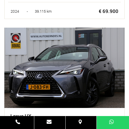
€ 69.900
2024 - 39.115 km
Lexus UX
250h Business Line*Fabrieksgarantie t/m 01-2030!*Perfect
Onderh.*Afneemb. Trekhaak/Stoelverw./Stuurverw./Keyless