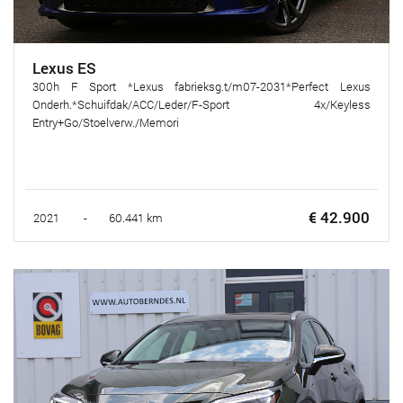
Lexus ES
300h F Sport *Lexus fabrieksg.t/m07-2031*Perfect Lexus
Onderh.*Schuifdak/ACC/Leder/F-Sport 4x/Keyless
Entry+Go/Stoelverw./Memori
€ 42.900
2021 - 60.441 km