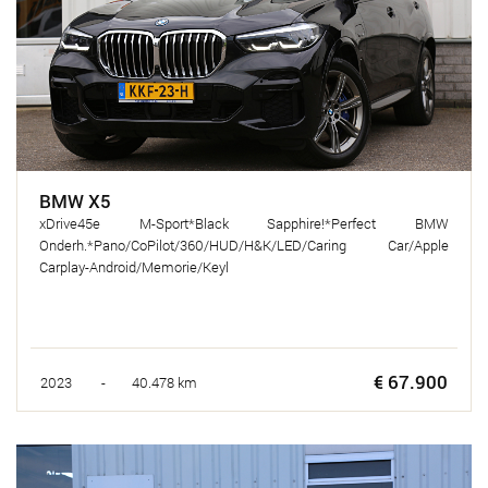
BMW X5
xDrive45e M-Sport*Black Sapphire!*Perfect BMW
Onderh.*Pano/CoPilot/360/HUD/H&K/LED/Caring Car/Apple
Carplay-Android/Memorie/Keyl
€ 67.900
2023 - 40.478 km