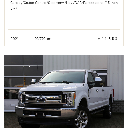
Carplay/Cruise-Control/Stoelverw./Navi/DAB/Parkeersens./15 inch
LM*
€ 11.900
2021 - 93.779 km