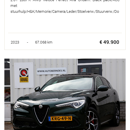
met
stuurhulp/H&K/Memorie/Camera/Leder/Stoelverw./Stuurverw./Do
dehoek/
€ 49.900
2023 - 67.068 km