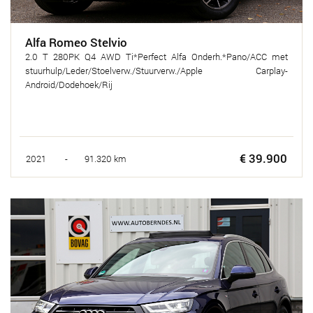
Alfa Romeo Stelvio
2.0 T 280PK Q4 AWD Ti*Perfect Alfa Onderh.*Pano/ACC met
stuurhulp/Leder/Stoelverw./Stuurverw./Apple Carplay-
Android/Dodehoek/Rij
€ 39.900
2021 - 91.320 km