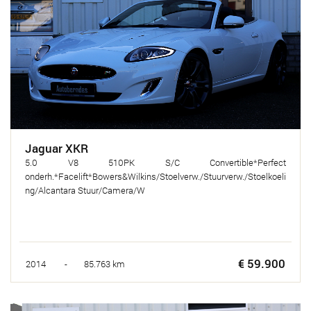
Jaguar XKR
5.0 V8 510PK S/C Convertible*Perfect
onderh.*Facelift*Bowers&Wilkins/Stoelverw./Stuurverw./Stoelkoeli
ng/Alcantara Stuur/Camera/W
€ 59.900
2014 - 85.763 km