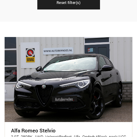
Reset filter(s)
Alfa Romeo Stelvio
2.0T 280PK AWD Veloce*Perfect Alfa Onderh.*Black pack/ACC