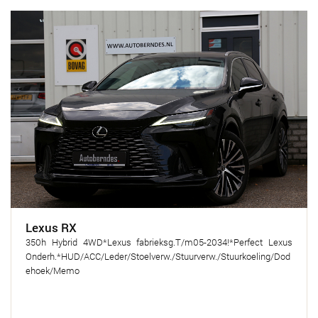
Lexus RX
350h Hybrid 4WD*Lexus fabrieksg.T/m05-2034!*Perfect Lexus
Onderh.*HUD/ACC/Leder/Stoelverw./Stuurverw./Stuurkoeling/Dod
ehoek/Memo