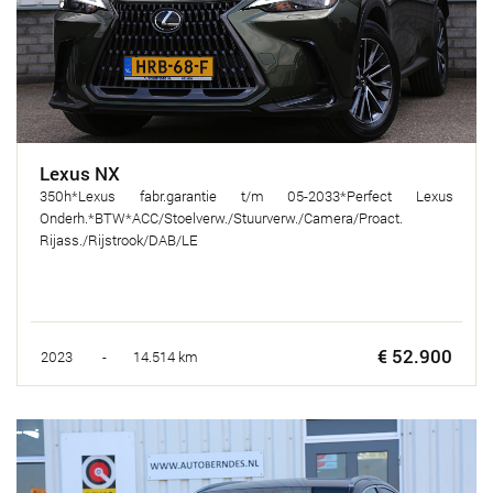
Lexus NX
350h*Lexus fabr.garantie t/m 05-2033*Perfect Lexus
Onderh.*BTW*ACC/Stoelverw./Stuurverw./Camera/Proact.
Rijass./Rijstrook/DAB/LE
€ 52.900
2023 - 14.514 km