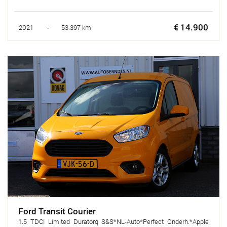
€ 14.900
2021 - 53.397 km
Ford Transit Courier
1.5 TDCI Limited Duratorq S&S*NL-Auto*Perfect Onderh.*Apple