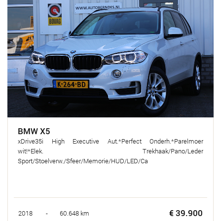
BMW X5
xDrive35i High Executive Aut.*Perfect Onderh.*Parelmoer
wit!*Elek. Trekhaak/Pano/Leder
Sport/Stoelverw./Sfeer/Memorie/HUD/LED/Ca
€ 39.900
2018 - 60.648 km