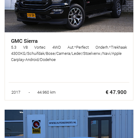
GMC Sierra
5.3 V8 Vortec 4WD Aut.*Perfect Onderh.*Trekhaak
4300KG/Schuifdak/Bose/Camera/Leder/Stoelverw./Navi/Apple
Carplay-Android/Dodehoe
€ 47.900
2017 - 44.960 km