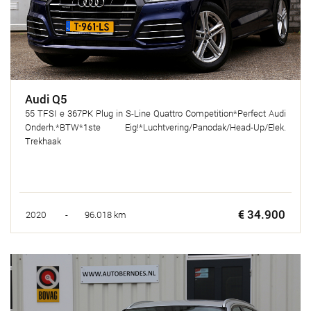
Audi Q5
55 TFSI e 367PK Plug in S-Line Quattro Competition*Perfect Audi
Onderh.*BTW*1ste Eig!*Luchtvering/Panodak/Head-Up/Elek.
Trekhaak
€ 34.900
2020 - 96.018 km