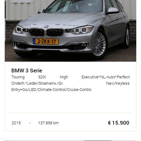
BMW 3 Serie
Touring 320i High Executive*NL-Auto*Perfect
Onderh.*Leder/Stoelverw./Gr. Navi/Keyless
Entry+Go/LED/Climate-Control/Cruise-Contro
€ 15.900
2015 - 137.858 km