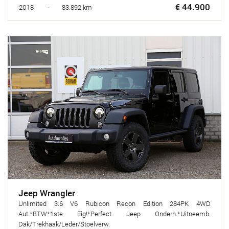
€ 44.900
2018 - 83.892 km
Jeep Wrangler
Unlimited 3.6 V6 Rubicon Recon Edition 284PK 4WD
Aut.*BTW*1ste Eig!*Perfect Jeep Onderh.*Uitneemb.
Dak/Trekhaak/Leder/Stoelverw.