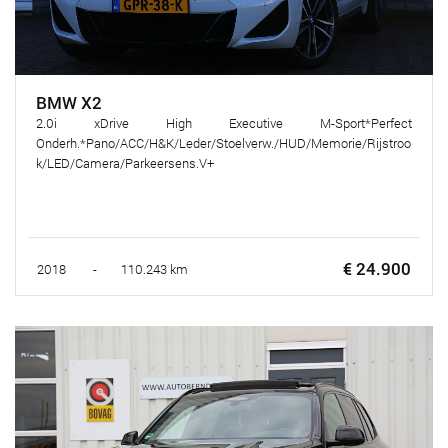
BMW X2
2.0i xDrive High Executive M-Sport*Perfect
Onderh.*Pano/ACC/H&K/Leder/Stoelverw./HUD/Memorie/Rijstroo
k/LED/Camera/Parkeersens.V+
€ 24.900
2018 - 110.243 km