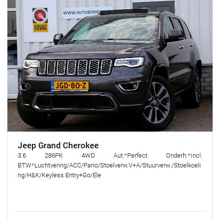
Jeep Grand Cherokee
3.6 286PK 4WD Aut.*Perfect Onderh.*Incl.
BTW*Luchtvering/ACC/Pano/Stoelverw.V+A/Stuurverw./Stoelkoeli
ng/H&K/Keyless Entry+Go/Ele