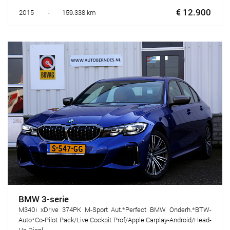
€ 12.900
2015 - 159.338 km
BMW 3-serie
M340i xDrive 374PK M-Sport Aut.*Perfect BMW Onderh.*BTW-
Auto*Co-Pilot Pack/Live Cockpit Prof/Apple Carplay-Android/Head-
Up Displ