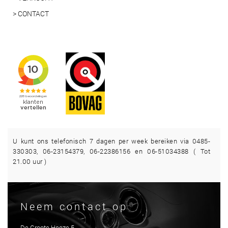
> CONTACT
U kunt ons telefonisch 7 dagen per week bereiken via 0485-
330303, 06-23154379, 06-22386156 en 06-51034388 ( Tot
21.00 uur )
Neem contact op
De Groote Heeze 5