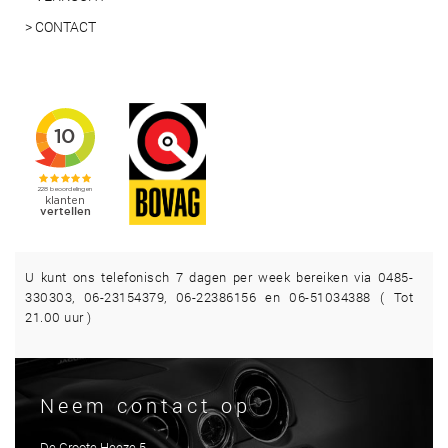
> CONTACT
U kunt ons telefonisch 7 dagen per week bereiken via 0485-
330303, 06-23154379, 06-22386156 en 06-51034388 ( Tot
21.00 uur )
Neem contact op
De Groote Heeze 5