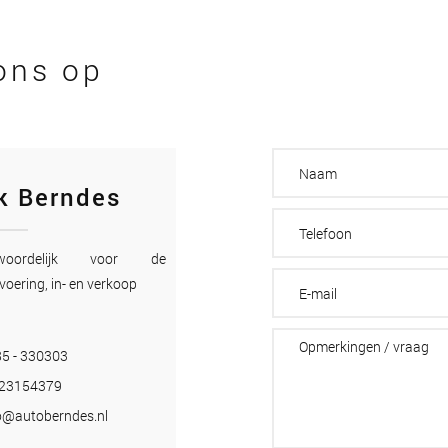
ons op
k Berndes
twoordelijk voor de
voering, in- en verkoop
5 - 330303
-23154379
o@autoberndes.nl