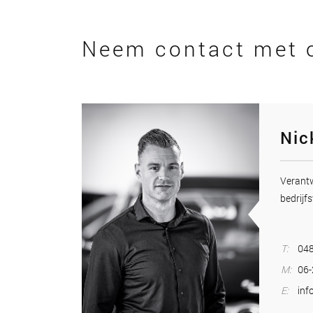
Neem contact met 
Nic
Veran
bedrijfs
T:
048
M:
06
E:
inf