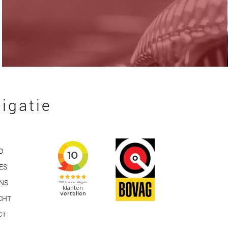
igatie
D
ES
ONS
CHT
CT