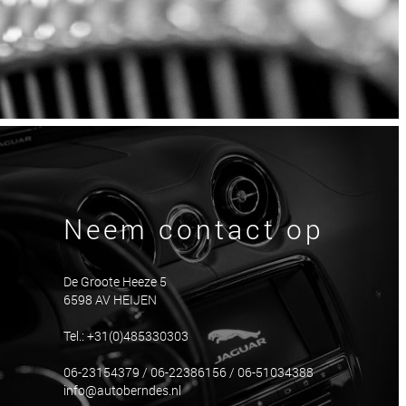
Neem contact op
De Groote Heeze 5
6598 AV HEIJEN
Tel.: +31(0)485330303
06-23154379 / 06-22386156 / 06-51034388
info@autoberndes.nl