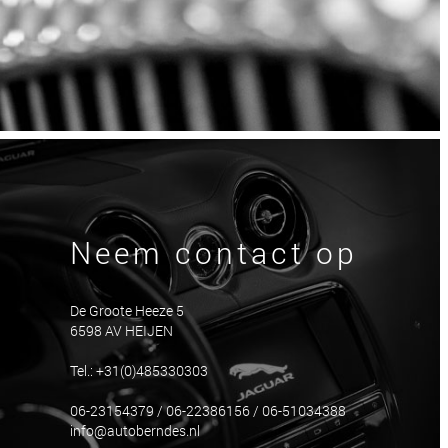
Neem contact op
De Groote Heeze 5
6598 AV HEIJEN
Tel.: +31(0)485330303
06-23154379 / 06-22386156 / 06-51034388
info@autoberndes.nl