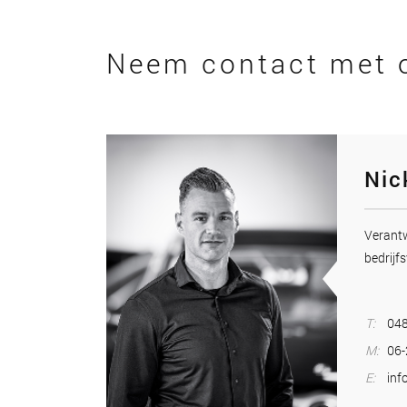
Neem contact met 
Nic
Veran
bedrijfs
T:
048
M:
06
E:
inf