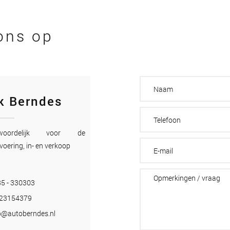
ons op
k Berndes
twoordelijk voor de
voering, in- en verkoop
5 - 330303
-23154379
o@autoberndes.nl