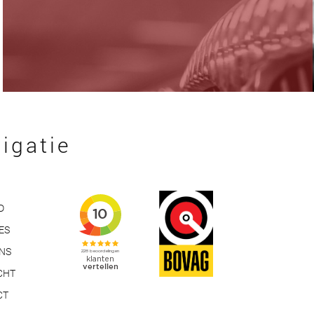
igatie
D
ES
ONS
CHT
CT