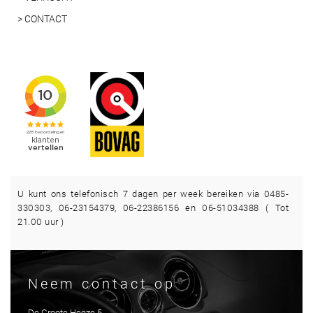
> CONTACT
U kunt ons telefonisch 7 dagen per week bereiken via 0485-
330303, 06-23154379, 06-22386156 en 06-51034388 ( Tot
21.00 uur )
Neem contact op
De Groote Heeze 5