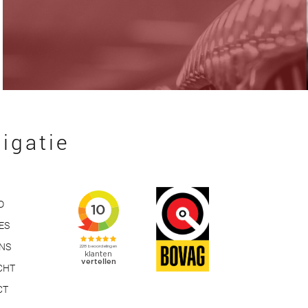
igatie
D
ES
ONS
CHT
CT