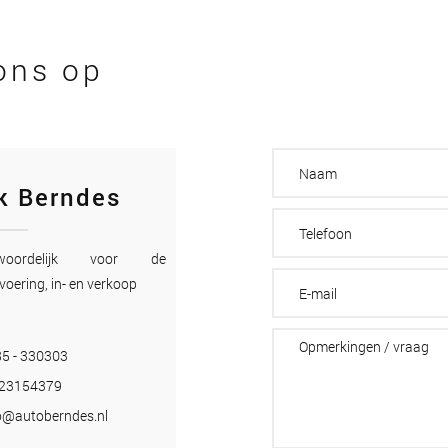
ons op
k Berndes
twoordelijk voor de
voering, in- en verkoop
5 - 330303
-23154379
o@autoberndes.nl