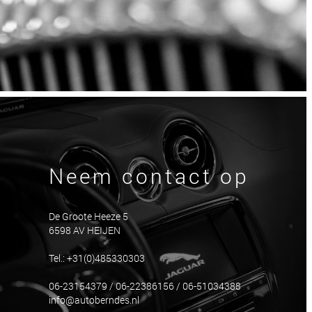
Neem contact op
De Groote Heeze 5
6598 AV HEIJEN
Tel.: +31(0)485330303
06-23154379 / 06-22386156 / 06-51034388
info@autoberndes.nl