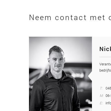
Neem contact met 
Nic
Veran
bedrijfs
T:
048
M:
06
E:
inf