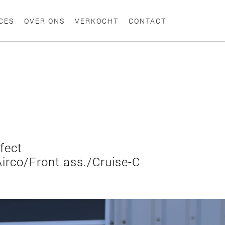
CES
OVER ONS
VERKOCHT
CONTACT
fect
irco/Front ass./Cruise-C