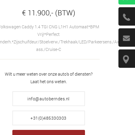
€ 11.900,- (BTW)
Volkswagen Caddy 1.4 TGI CNG L1H1 Automaat*BPM
Vrij!*Perfect
nderh.*Zijschuifdeur/Stoelverw./Trekhaak/LED/Parkeersens./Airco/Fron
ass./Cruise-C
Wilt u meer weten over onze auto's of diensten?
Laat het ons weten.
info@autoberndes.nl
+31(0)485330303