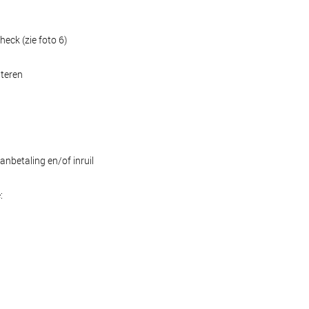
eck (zie foto 6)
nteren
anbetaling en/of inruil
: