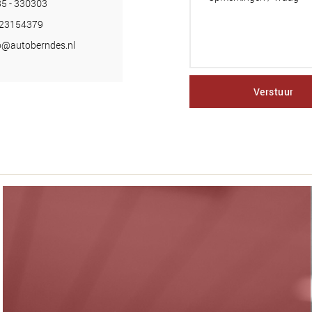
5 - 330303
-23154379
o@autoberndes.nl
Verstuur