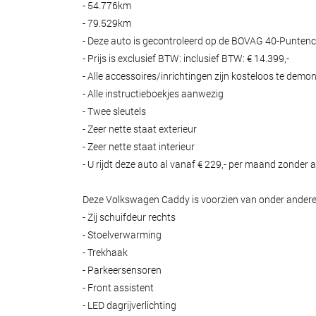
- 54.776km
- 79.529km
- Deze auto is gecontroleerd op de BOVAG 40-Puntench
- Prijs is exclusief BTW: inclusief BTW: € 14.399,-
- Alle accessoires/inrichtingen zijn kosteloos te demo
- Alle instructieboekjes aanwezig
- Twee sleutels
- Zeer nette staat exterieur
- Zeer nette staat interieur
- U rijdt deze auto al vanaf € 229,- per maand zonder a
Deze Volkswagen Caddy is voorzien van onder andere
- Zij schuifdeur rechts
- Stoelverwarming
- Trekhaak
- Parkeersensoren
- Front assistent
- LED dagrijverlichting