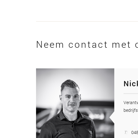
Neem contact met 
Nic
Veran
bedrijfs
T:
048