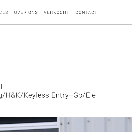
CES
OVER ONS
VERKOCHT
CONTACT
l.
g/H&K/Keyless Entry+Go/Ele