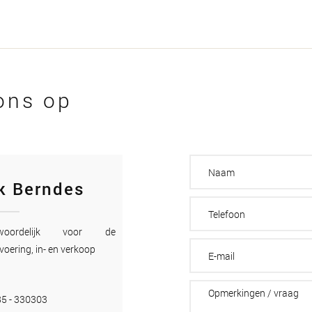
ons op
k Berndes
twoordelijk voor de
voering, in- en verkoop
5 - 330303