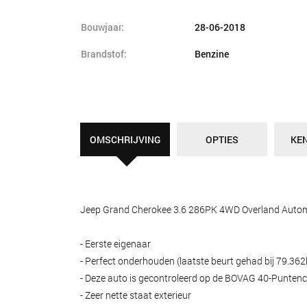
Bouwjaar:
28-06-2018
Brandstof:
Benzine
OMSCHRIJVING
OPTIES
KE
Jeep Grand Cherokee 3.6 286PK 4WD Overland Auto
- Eerste eigenaar
- Perfect onderhouden (laatste beurt gehad bij 79.36
- Deze auto is gecontroleerd op de BOVAG 40-Puntench
- Zeer nette staat exterieur