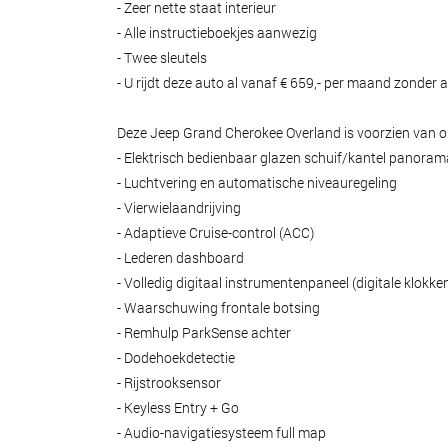
- Zeer nette staat interieur
- Alle instructieboekjes aanwezig
- Twee sleutels
- U rijdt deze auto al vanaf € 659,- per maand zonder a
Deze Jeep Grand Cherokee Overland is voorzien van o
- Elektrisch bedienbaar glazen schuif/kantel panora
- Luchtvering en automatische niveauregeling
- Vierwielaandrijving
- Adaptieve Cruise-control (ACC)
- Lederen dashboard
- Volledig digitaal instrumentenpaneel (digitale klokke
- Waarschuwing frontale botsing
- Remhulp ParkSense achter
- Dodehoekdetectie
- Rijstrooksensor
- Keyless Entry + Go
- Audio-navigatiesysteem full map