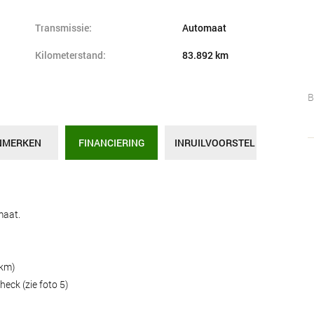
Transmissie:
Automaat
Kilometerstand:
83.892 km
B
NMERKEN
FINANCIERING
INRUILVOORSTEL
maat.
2km)
eck (zie foto 5)