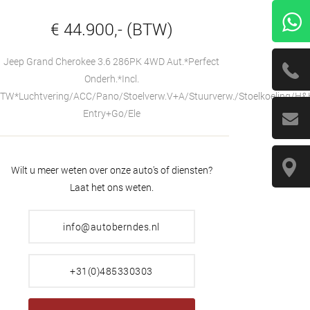
€ 44.900,- (BTW)
Jeep Grand Cherokee 3.6 286PK 4WD Aut.*Perfect
Onderh.*Incl.
TW*Luchtvering/ACC/Pano/Stoelverw.V+A/Stuurverw./Stoelkoeling/H&
Entry+Go/Ele
Wilt u meer weten over onze auto's of diensten?
Laat het ons weten.
info@autoberndes.nl
+31(0)485330303