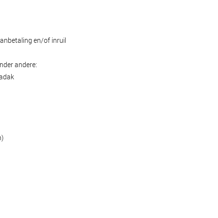
anbetaling en/of inruil
nder andere:
madak
n)