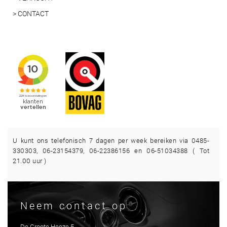
> CONTACT
U kunt ons telefonisch 7 dagen per week bereiken via 0485-
330303, 06-23154379, 06-22386156 en 06-51034388 ( Tot
21.00 uur )
Neem contact op
De Groote Heeze 5