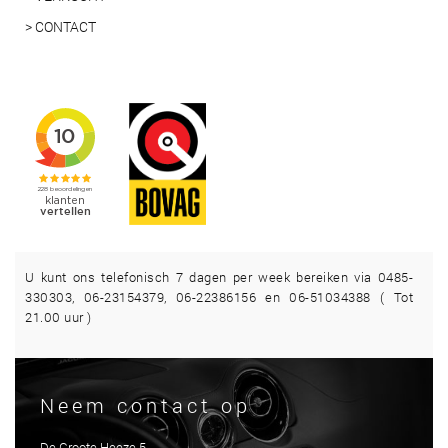
> CONTACT
U kunt ons telefonisch 7 dagen per week bereiken via 0485-
330303, 06-23154379, 06-22386156 en 06-51034388 ( Tot
21.00 uur )
Neem contact op
De Groote Heeze 5