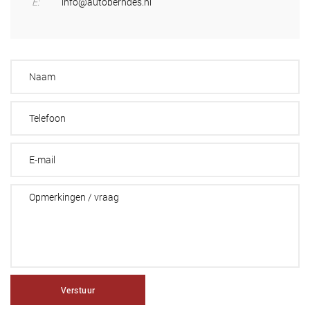
E:
info@autoberndes.nl
Verstuur