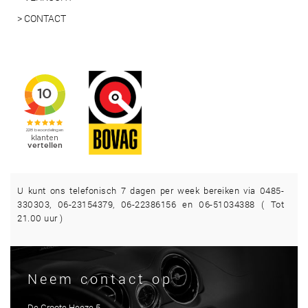
> CONTACT
U kunt ons telefonisch 7 dagen per week bereiken via 0485-
330303, 06-23154379, 06-22386156 en 06-51034388 ( Tot
21.00 uur )
Neem contact op
De Groote Heeze 5