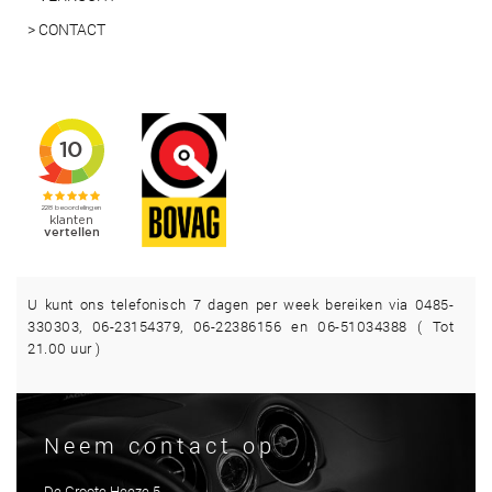
> CONTACT
U kunt ons telefonisch 7 dagen per week bereiken via 0485-
330303, 06-23154379, 06-22386156 en 06-51034388 ( Tot
21.00 uur )
Neem contact op
De Groote Heeze 5