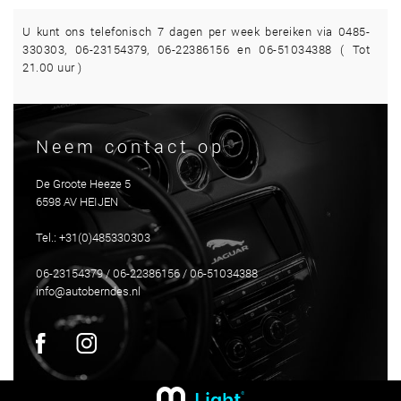
U kunt ons telefonisch 7 dagen per week bereiken via 0485-
330303, 06-23154379, 06-22386156 en 06-51034388 ( Tot
21.00 uur )
Neem contact op
De Groote Heeze 5
6598 AV HEIJEN
Tel.: +31(0)485330303
06-23154379 / 06-22386156 / 06-51034388
info@autoberndes.nl