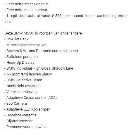
- Zeer nette staat exterieur
- Zeer nette staat interieur
- U rijdt deze auto al vanaf € 819,- per maand zonder aanbetaling en/of
inruil
Deze BMW M550i is voorzien van onder andere:
- Co-Pilot Pack
- M-Aerodynamics pakket
- Bowers & Wilkins Diamond surround sound
- Softclose portieren
- Head-Up Display
- BMW individual High Gloss Shadow Line
- M-Sport remklauwen Blauw
- BMW Selective Beam
- Nachtzicht assistent
- Vierwielaandrijving
- Adaptieve Cruise control (ACC)
- 360 Camera
- Adaptieve LED Koplampen
- Dodehoekdetectie
- Rijstrooksensor
- Personenwaarschuwing