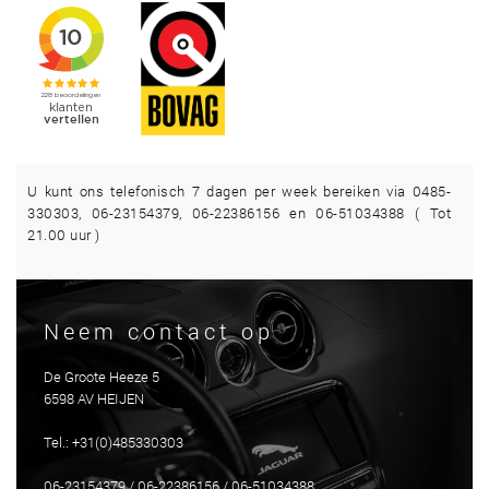
U kunt ons telefonisch 7 dagen per week bereiken via 0485-
330303, 06-23154379, 06-22386156 en 06-51034388 ( Tot
21.00 uur )
Neem contact op
De Groote Heeze 5
6598 AV HEIJEN
Tel.: +31(0)485330303
06-23154379 / 06-22386156 / 06-51034388