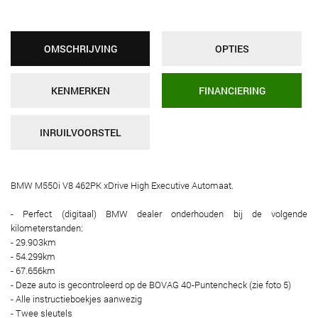
OMSCHRIJVING
OPTIES
KENMERKEN
FINANCIERING
INRUILVOORSTEL
BMW M550i V8 462PK xDrive High Executive Automaat.
- Perfect (digitaal) BMW dealer onderhouden bij de volgende
kilometerstanden:
- 29.903km
- 54.299km
- 67.656km
- Deze auto is gecontroleerd op de BOVAG 40-Puntencheck (zie foto 5)
- Alle instructieboekjes aanwezig
- Twee sleutels