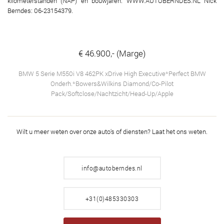
kilometerstanden (NAP) en bouwjaren. WWW.AUTOBERNDES.NL Nick
Berndes: 06-23154379.
€ 46.900,- (Marge)
BMW 5 Serie M550i V8 462PK xDrive High Executive*Perfect BMW
Onderh.*Bowers&Wilkins Diamond/Co-Pilot
Pack/Softclose/Nachtzicht/Head-Up/Apple
Wilt u meer weten over onze auto's of diensten?
Laat het ons weten.
info@autoberndes.nl
+31(0)485330303